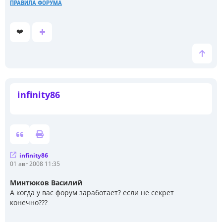
ПРАВИЛА ФОРУМА
❤️
infinity86
infinity86
С
01 авг 2008 11:35
о
о
Минтюков Василий
б
А когда у вас форум заработает? если не секрет
щ
е
конечно???
н
и