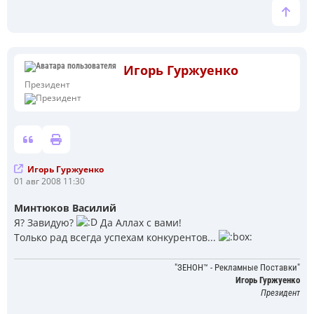
Игорь Гуржуенко
Президент
Игорь Гуржуенко
С
01 авг 2008 11:30
о
о
Минтюков Василий
б
Я? Завидую?
Да Аллах с вами!
щ
е
Только рад всегда успехам конкурентов...
н
и
е
"ЗЕНОН™ - Рекламные Поставки"
Игорь Гуржуенко
Президент