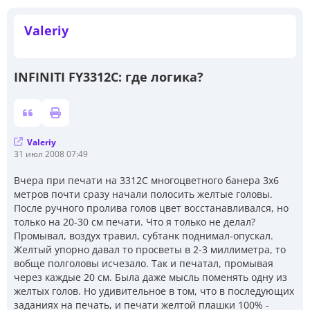
Valeriy
INFINITI FY3312C: где логика?
Valeriy
С
31 июл 2008 07:49
о
о
Вчера при печати на 3312C многоцветного банера 3х6
б
метров почти сразу начали полосить желтые головы.
щ
е
После ручного пролива голов цвет восстанавливался, но
н
только на 20-30 см печати. Что я только не делал?
и
Промывал, воздух травил, субтанк поднимал-опускал.
е
Желтый упорно давал то просветы в 2-3 миллиметра, то
вобще полголовы исчезало. Так и печатал, промывая
через каждые 20 см. Была даже мысль поменять одну из
желтых голов. Но удивительное в том, что в последующих
заданиях на печать, и печати желтой плашки 100% -