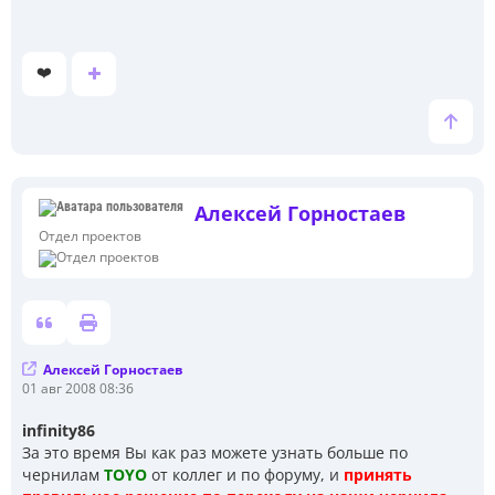
щ
е
н
и
❤️
е
Алексей Горностаев
Отдел проектов
Алексей Горностаев
С
01 авг 2008 08:36
о
о
infinity86
б
За это время Вы как раз можете узнать больше по
щ
е
чернилам
TOYO
от коллег и по форуму, и
принять
н