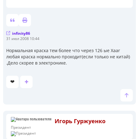
infinity86
С
31 июл 2008 10:44
о
о
Нормальная краска тем более что через 126 ые Xaar
б
любая краска нормально проходит(если только не китай)
щ
е
.Дело скорее в электронике.
н
и
е
❤️
Игорь Гуржуенко
Президент