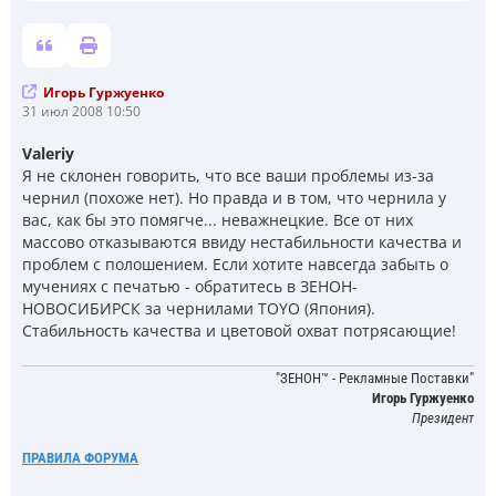
Игорь Гуржуенко
С
31 июл 2008 10:50
о
о
Valeriy
б
Я не склонен говорить, что все ваши проблемы из-за
щ
е
чернил (похоже нет). Но правда и в том, что чернила у
н
вас, как бы это помягче... неважнецкие. Все от них
и
массово отказываются ввиду нестабильности качества и
е
проблем с полошением. Если хотите навсегда забыть о
мучениях с печатью - обратитесь в ЗЕНОН-
НОВОСИБИРСК за чернилами TOYO (Япония).
Стабильность качества и цветовой охват потрясающие!
"ЗЕНОН™ - Рекламные Поставки"
Игорь Гуржуенко
Президент
ПРАВИЛА ФОРУМА