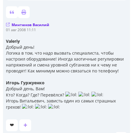
Минтюков Василий
С
01 авг 2008 11:11
о
о
Valeriy
б
Добрый день!
щ
е
Логика в том, что надо вызвать специалиста, чтобы
н
настроил оборудование! Иногда хаотичные регулировки
и
напряжений и смена уровней субтанков ни к чему не
е
проводят! Как минимум можно связаться по телефону!
Игорь Гуржуенко
Добрый день, Вам!
Кто? Когда? Где? Перевёлся?
Игорь Витальевич, зависть один из самых страшных
грехов!
❤️