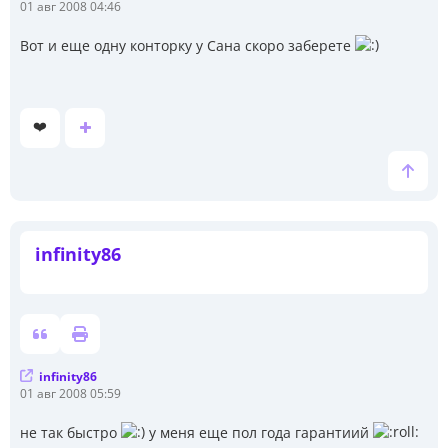
С
01 авг 2008 04:46
о
о
Вот и еще одну конторку у Сана скоро заберете
б
щ
е
н
и
❤️
е
infinity86
infinity86
С
01 авг 2008 05:59
о
о
не так быстро
у меня еще пол года гарантиий
б