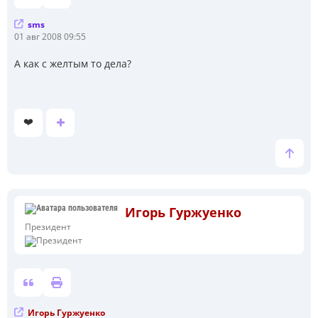
sms
С
01 авг 2008 09:55
о
о
А как с желтым то дела?
б
щ
е
н
и
❤️
е
Игорь Гуржуенко
Президент
Игорь Гуржуенко