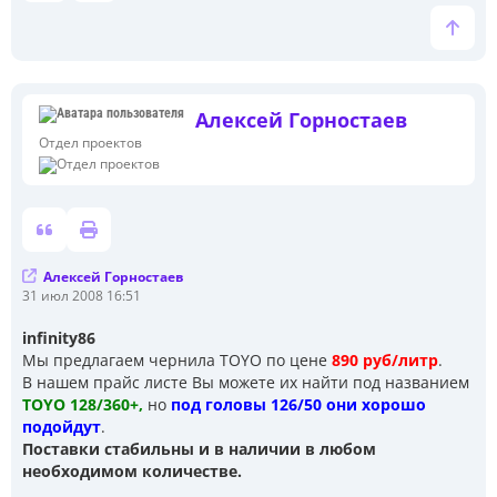
Алексей Горностаев
Отдел проектов
Алексей Горностаев
С
31 июл 2008 16:51
о
о
infinity86
б
Мы предлагаем чернила TOYO по цене
890 руб/литр
.
щ
е
В нашем прайс листе Вы можете их найти под названием
н
TOYO 128/360+,
но
под головы 126/50 они хорошо
и
подойдут
.
е
Поставки стабильны и в наличии в любом
необходимом количестве.