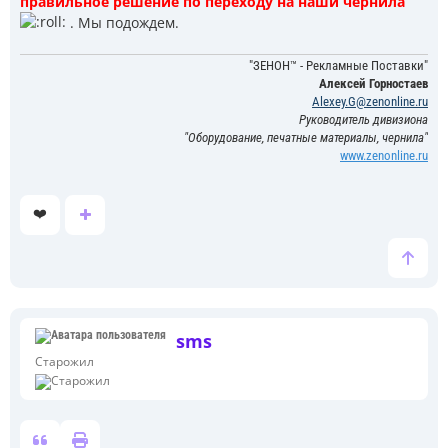
правильное решение по переходу на наши чернила
и
. Мы подождем.
е
"ЗЕНОН™ - Рекламные Поставки"
Алексей Горностаев
Alexey.G@zenonline.ru
Руководитель дивизиона
"Оборудование, печатные материалы, чернила"
www.zenonline.ru
❤️
sms
Старожил