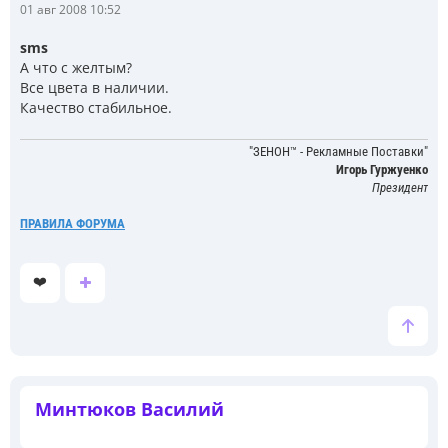
С
01 авг 2008 10:52
о
о
sms
б
А что с желтым?
щ
е
Все цвета в наличии.
н
Качество стабильное.
и
е
"ЗЕНОН™ - Рекламные Поставки"
Игорь Гуржуенко
Президент
ПРАВИЛА ФОРУМА
❤️
Минтюков Василий