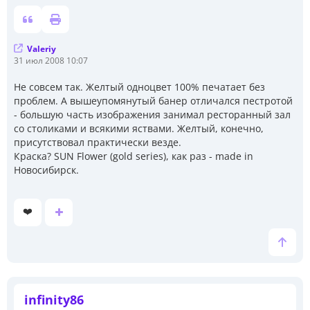
Valeriy
С
31 июл 2008 10:07
о
о
Не совсем так. Желтый одноцвет 100% печатает без
б
проблем. А вышеупомянутый банер отличался пестротой
щ
е
- большую часть изображения занимал ресторанный зал
н
со столиками и всякими яствами. Желтый, конечно,
и
присутствовал практически везде.
е
Краска? SUN Flower (gold series), как раз - made in
Новосибирск.
❤️
infinity86