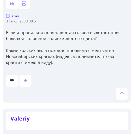
sms
С
31 июл 2008 08:51
о
о
Если я правильно понял, желтая голова вылетает при
б
большой сплошной заливке желтого цвета?
щ
е
н
Какие краски? была похожая проблема с желтым на
и
Новосибирских красках (надеюсь понимаете, что за
е
краски я имею в виду).
❤️
Valeriy