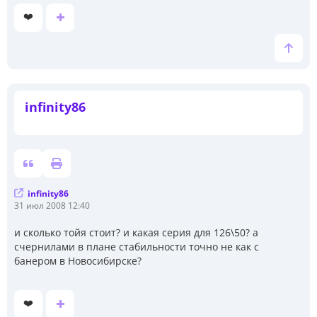
❤️
infinity86
infinity86
С
31 июл 2008 12:40
о
о
и сколько тойя стоит? и какая серия для 126\50? а
б
счернилами в плане стабильности точно не как с
щ
е
банером в Новосибирске?
н
и
е
❤️