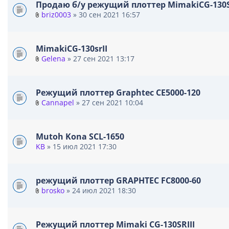
Продаю б/у режущий плоттер MimakiCG-130S
briz0003
» 30 сен 2021 16:57
В
л
о
MimakiCG-130srII
ж
Gelena
» 27 сен 2021 13:17
е
В
н
л
и
о
я
Режущий плоттер Graphtec CE5000-120
ж
Cannapel
» 27 сен 2021 10:04
е
В
н
л
и
о
я
Mutoh Kona SCL-1650
ж
KB
» 15 июл 2021 17:30
е
н
и
я
режущий плоттер GRAPHTEC FC8000-60
brosko
» 24 июл 2021 18:30
В
л
о
Режущий плоттер Mimaki CG-130SRIII
ж