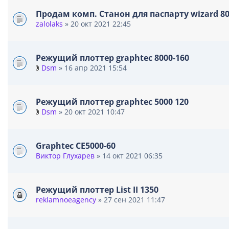
Продам комп. Станон для паспарту wizard 80
zalolaks
» 20 окт 2021 22:45
Режущий плоттер graphtec 8000-160
Dsm
» 16 апр 2021 15:54
В
л
о
Режущий плоттер graphtec 5000 120
ж
Dsm
» 20 окт 2021 10:47
е
В
н
л
и
о
я
Graphtec CE5000-60
ж
Виктор Глухарев
» 14 окт 2021 06:35
е
н
и
я
Режущий плоттер List II 1350
reklamnoeagency
» 27 сен 2021 11:47