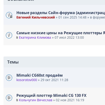
Новые разделы Сайн-форума (администрац
Евгений Кильчевский
» 01 сен 2025 14:48 » в форум
Самые низкие цены на Режущие плоттеры ROL
Екатерина Климова
» 07 июл 2022 13:00
В
л
о
ж
е
Темы
н
и
я
Mimaki CG60st продаём
kosorotov000
» 29 окт 2021 11:28
Режущий плоттер Mimaki CG 130 FX
Кольчугин Вячеслав
» 02 ноя 2021 16:19
В