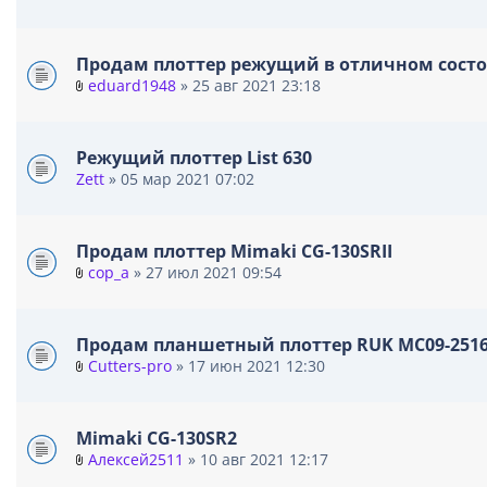
В
н
л
и
о
я
Продам плоттер режущий в отличном состоя
ж
eduard1948
» 25 авг 2021 23:18
е
В
н
л
и
о
я
Режущий плоттер List 630
ж
Zett
» 05 мар 2021 07:02
е
н
и
я
Продам плоттер Mimaki CG-130SRII
cop_a
» 27 июл 2021 09:54
В
л
о
Продам планшетный плоттер RUK MC09-251
ж
Cutters-pro
» 17 июн 2021 12:30
е
В
н
л
и
о
я
Mimaki CG-130SR2
ж
Алексей2511
» 10 авг 2021 12:17
е
В
н