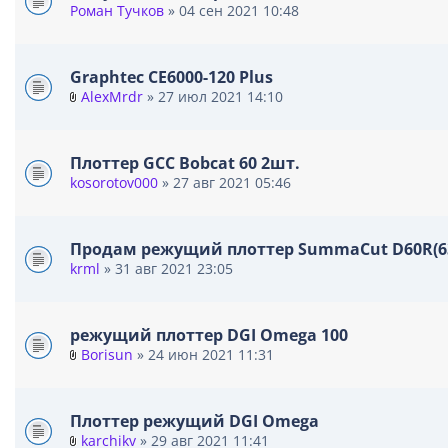
Роман Тучков
» 04 сен 2021 10:48
е
н
и
я
Graphtec CE6000-120 Plus
AlexMrdr
» 27 июл 2021 14:10
В
л
о
Плоттер GCC Bobcat 60 2шт.
ж
kosorotov000
» 27 авг 2021 05:46
е
н
и
я
Продам режущий плоттер SummaCut D60R(63
krml
» 31 авг 2021 23:05
режущий плоттер DGI Omega 100
Borisun
» 24 июн 2021 11:31
В
л
о
Плоттер режущий DGI Omega
ж
karchikv
» 29 авг 2021 11:41
е