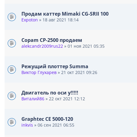
л
о
Продам каттер Mimaki CG-SRII 100
ж
Expoton
» 18 авг 2021 18:14
е
н
и
я
Copam CP-2500 продаем
alekcandr2009rus22
» 01 ноя 2021 05:35
Режущий плоттер Summa
Виктор Глухарев
» 21 окт 2021 09:26
Двигатель по оси у!!!!!
Виталий86
» 22 окт 2021 12:12
Graphtec CE 5000-120
inkvis
» 06 сен 2021 06:55