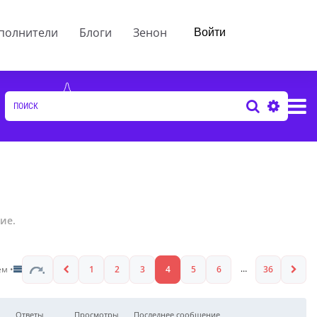
ие.
…
ем •
1
2
3
4
5
6
36
Ответы
Просмотры
Последнее сообщение