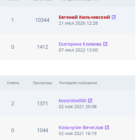
Евгений Кильчевский
1
10344
П
21 июл 2026 12:28
е
р
е
Екатерина Климова
0
1412
й
П
07 июл 2022 13:00
т
е
и
р
к
е
п
й
о
т
с
Ответы
Просмотры
Последнее сообщение
и
л
к
е
п
д
kosorotov000
о
2
1371
н
П
02 ноя 2021 20:08
с
е
е
л
м
р
е
у
е
д
Кольчугин Вячеслав
с
0
1044
й
н
П
02 ноя 2021 16:19
о
т
е
е