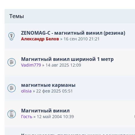
л
о
ж
Темы
е
н
и
ZENOMAG-C - магнитный винил (резина)
я
Александр Белов
» 16 сен 2010 21:21
Магнитный винил шириной 1 метр
Vadim779
» 14 авг 2025 12:09
магнитные карманы
olisia
» 22 фев 2025 05:51
Магнитный винил
Гость
» 12 май 2004 10:39