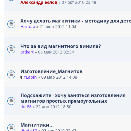
Александр Белов
» 07 окт 2010 23:48
Хочу делать магнитики - методику для дет
Натали
» 21 июн 2012 11:04
Что за вид магнитного винила?
artkart
» 08 май 2012 02:34
Изготовление_Магнитов
YLapin
» 09 мар 2012 14:08
В
л
о
Подскажите - хочу заняться изготовления
ж
магнитов простых прямоугольных
е
fint88
» 22 янв 2012 18:50
н
и
я
Магнитики...
dimtri80
» 02 дек 2010 22:47