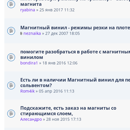
магнита
ryabina
» 25 янв 2017 11:32
Магнитный винил - режимы резки на плоте
neznaika
» 27 дек 2007 18:05
В
л
о
помогите разобраться в работе с магнитны
ж
винилом
е
bondira1
» 18 янв 2016 12:06
н
и
я
Есть ли в наличии Магнитный винил для пе
сольвентом?
Rom4ik
» 05 апр 2016 11:13
Подскажите, есть заказ на магниты со
стирающимся слоем,
Алесандро
» 28 ноя 2015 17:13