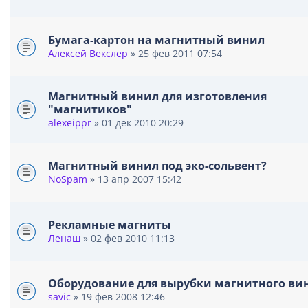
е
В
н
л
и
о
Бумага-картон на магнитный винил
я
ж
Алексей Векслер
» 25 фев 2011 07:54
е
н
и
Магнитный винил для изготовления
я
"магнитиков"
alexeippr
» 01 дек 2010 20:29
Магнитный винил под эко-сольвент?
NoSpam
» 13 апр 2007 15:42
Рекламные магниты
Ленаш
» 02 фев 2010 11:13
Оборудование для вырубки магнитного ви
savic
» 19 фев 2008 12:46