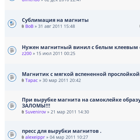
Сублимация на магниты
BoB
» 31 авг 2011 15:48
В
л
о
Нужен магнитный винил с белым клеевым 
ж
z200
» 15 июл 2011 00:25
е
н
и
я
Магнитик с мягкой вспененной прослойкой
Тарас
» 30 мар 2011 20:42
В
л
о
При вырубке магнита на самоклейке образ
ж
ЗАЛОМЫ!!!
е
Suvenirov
» 21 мар 2011 14:30
н
В
и
л
я
о
пресс для вырубки магнитов .
ж
alexeippr
» 04 мар 2011 10:27