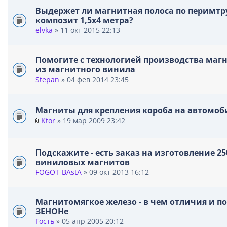
Выдержет ли магнитная полоса по перимтр
композит 1,5х4 метра?
elvka
» 11 окт 2015 22:13
Помогите с технологией производства маг
из магнитного винила
Stepan
» 04 фев 2014 23:45
Магниты для крепления короба на автомоб
Ktor
» 19 мар 2009 23:42
В
л
о
Подскажите - есть заказ на изготовление 25
ж
виниловых магнитов
е
FOGOT-BAstA
» 09 окт 2013 16:12
н
и
я
Магнитомягкое железо - в чем отличия и п
ЗЕНОНе
Гость
» 05 апр 2005 20:12